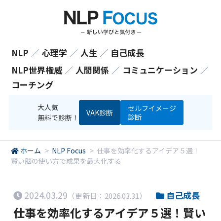
NLP
／
心理学
／
人生
／
自己成長
NLP世界権威
／
人間関係
／
コミュニケーション
／
コーチング
大人気
セルフイメージ
VAK診断
診断
無料で診断！
ホーム
>
NLP Focus
>
仕事を効率化するアイデア５選！
賢い脳の使い方で成果を最大化する
2024.03.29
自己成長
（更新日：2026.03.31）
仕事を効率化するアイデア５選！賢い