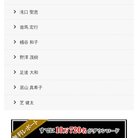
滝口 聖恵
遊馬 宏行
桶谷 和子
野澤 茂樹
足達 大和
居山 真希子
芝 健太