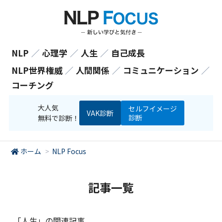
NLP
／
心理学
／
人生
／
自己成長
NLP世界権威
／
人間関係
／
コミュニケーション
／
コーチング
大人気
セルフイメージ
VAK診断
診断
無料で診断！
ホーム
>
NLP Focus
記事一覧
「人生」の関連記事