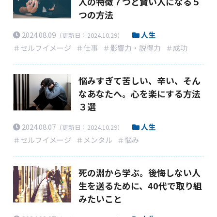
人の特徴７つと賢い人になる５
つの方法
2024.08.09
人生
（更新日：2024.10.29）
＃セルフイメージ
＃仕事
＃影響力・説得力
＃成功
悩みすぎて苦しい、辛い、そん
なあなたへ。心を楽にする方法
３選
2024.08.07
人生
（更新日：2024.10.29）
＃セルフイメージ
＃メンタル
＃悩み
死の淵から学ぶ。後悔しない人
生を送るために、40代で取り組
みたいこと