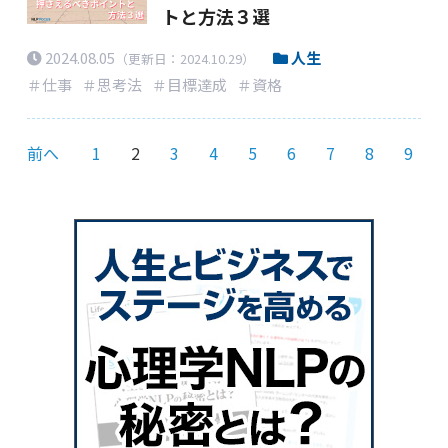
トと方法３選
2024.08.05
人生
（更新日：2024.10.29）
＃仕事
＃思考法
＃目標達成
＃資格
前へ
1
2
3
4
5
6
7
8
9