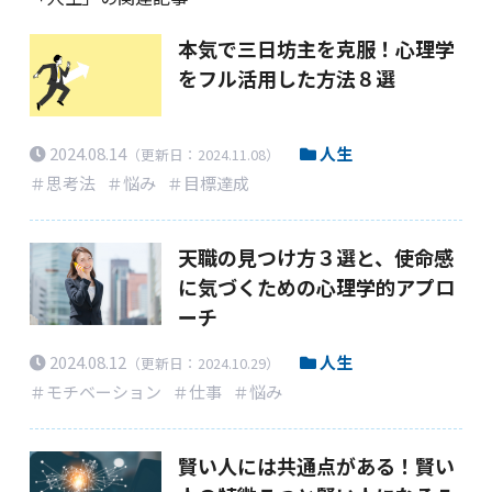
本気で三日坊主を克服！心理学
をフル活用した方法８選
2024.08.14
人生
（更新日：2024.11.08）
＃思考法
＃悩み
＃目標達成
天職の見つけ方３選と、使命感
に気づくための心理学的アプロ
ーチ
2024.08.12
人生
（更新日：2024.10.29）
＃モチベーション
＃仕事
＃悩み
賢い人には共通点がある！賢い