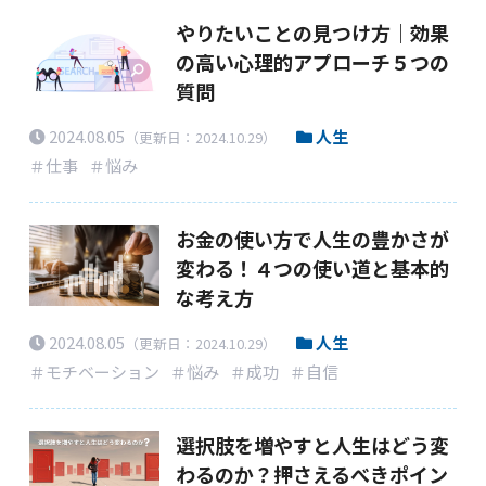
やりたいことの見つけ方｜効果
の高い心理的アプローチ５つの
質問
2024.08.05
人生
（更新日：2024.10.29）
＃仕事
＃悩み
お金の使い方で人生の豊かさが
変わる！４つの使い道と基本的
な考え方
2024.08.05
人生
（更新日：2024.10.29）
＃モチベーション
＃悩み
＃成功
＃自信
選択肢を増やすと人生はどう変
わるのか？押さえるべきポイン