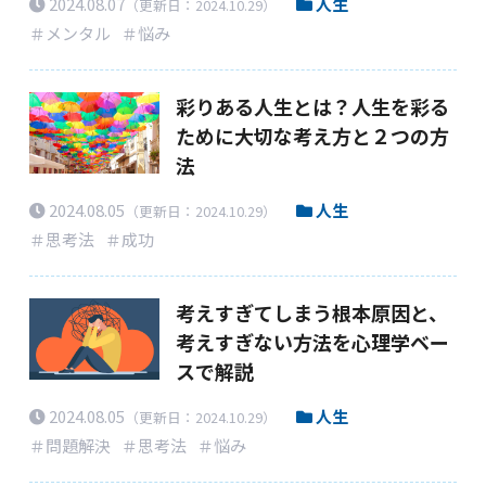
2024.08.07
人生
（更新日：2024.10.29）
＃メンタル
＃悩み
彩りある人生とは？人生を彩る
ために大切な考え方と２つの方
法
2024.08.05
人生
（更新日：2024.10.29）
＃思考法
＃成功
考えすぎてしまう根本原因と、
考えすぎない方法を心理学ベー
スで解説
2024.08.05
人生
（更新日：2024.10.29）
＃問題解決
＃思考法
＃悩み