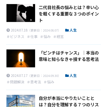
二代目社長の悩みとは？辛い心
を軽くする重要な３つのポイン
ト
2024.07.18
人生
（更新日：2024.08.07）
＃ビジネス
＃仕事
＃悩み
＃経営
「ピンチはチャンス」｜本当の
意味と知らなきゃ損する思考法
2024.07.17
人生
（更新日：2024.09.30）
＃問題解決
＃思考法
＃悩み
自分が本当にやりたいことと
は？自分を理解する７つのリス