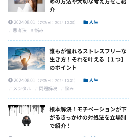
めの方法や大切な考え方をご紹
介
2024.08.01
人生
（更新日：2024.10.03）
＃思考法
＃悩み
誰もが憧れるストレスフリーな
生き方！それを叶える【１つ】
のポイント
2024.08.01
人生
（更新日：2024.10.01）
＃メンタル
＃問題解決
＃悩み
根本解決！モチベーションが下
がるきっかけの対処法を立場別
で紹介！