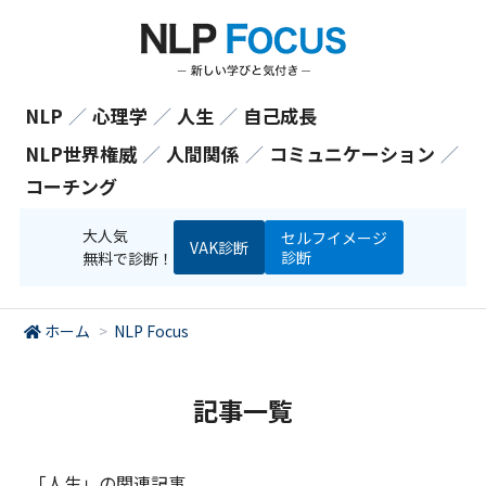
NLP
／
心理学
／
人生
／
自己成長
NLP世界権威
／
人間関係
／
コミュニケーション
／
コーチング
大人気
セルフイメージ
VAK診断
診断
無料で診断！
ホーム
>
NLP Focus
記事一覧
「人生」の関連記事