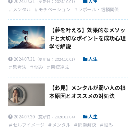
2024.07.31
人生
（更新日：2024.10.01）
＃メンタル
＃モチベーション
＃ラポール・信頼関係
【夢を叶える】効果的なメソッ
ドと大切なポイントを成功心理
学で解説
2024.07.31
人生
（更新日：2024.10.01）
＃思考法
＃悩み
＃目標達成
【必見】メンタルが弱い人の根
本原因とオススメの対処法
2024.07.30
人生
（更新日：2026.03.04）
＃セルフイメージ
＃メンタル
＃問題解決
＃悩み