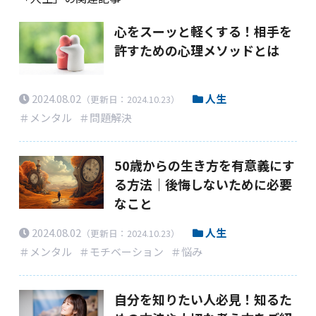
心をスーッと軽くする！相手を
許すための心理メソッドとは
2024.08.02
人生
（更新日：2024.10.23）
＃メンタル
＃問題解決
50歳からの生き方を有意義にす
る方法｜後悔しないために必要
なこと
2024.08.02
人生
（更新日：2024.10.23）
＃メンタル
＃モチベーション
＃悩み
自分を知りたい人必見！知るた