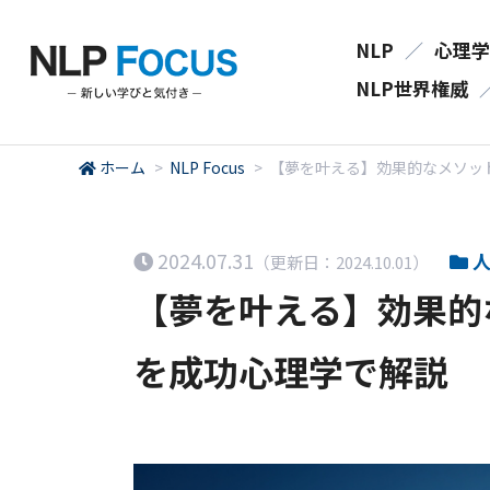
NLP
／
心理学
NLP世界権威
ホーム
>
NLP Focus
>
【夢を叶える】効果的なメソッ
2024.07.31
人
（更新日：2024.10.01）
【夢を叶える】効果的
を成功心理学で解説