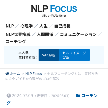
NLP
／
心理学
／
人生
／
自己成長
NLP世界権威
／
人間関係
／
コミュニケーション
／
コーチング
大人気
セルフイメージ
VAK診断
診断
無料で診断！
ホーム
>
NLP Focus
>
セルフコーチングとは｜実践方法
の完全ガイドを心理学のプロが解説
2024.07.09
コーチン
（更新日：2026.06.03）
グ