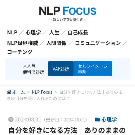
NLP
／
心理学
／
人生
／
自己成長
NLP世界権威
／
人間関係
／
コミュニケーション
／
コーチング
大人気
セルフイメージ
VAK診断
診断
無料で診断！
ホーム
>
NLP Focus
>
自分を好きになる方法｜ありのま
まの自分を受け入れるためには？
2024.08.01
心理学
（更新日：2024.10.01）
自分を好きになる方法｜ありのままの