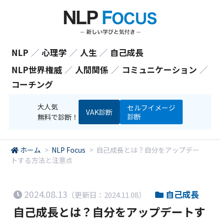
NLP
／
心理学
／
人生
／
自己成長
NLP世界権威
／
人間関係
／
コミュニケーション
／
コーチング
大人気
セルフイメージ
VAK診断
診断
無料で診断！
ホーム
>
NLP Focus
>
自己成長とは？自分をアップデー
トする方法と注意点
2024.08.13
自己成長
（更新日：2024.11.08）
自己成長とは？自分をアップデートす